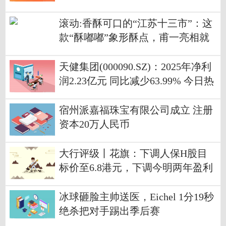
滚动:香酥可口的“江苏十三市”：这
款“酥嘟嘟”象形酥点，甫一亮相就
圈粉无数
天健集团(000090.SZ)：2025年净利
润2.23亿元 同比减少63.99% 今日热
讯
宿州派嘉福珠宝有限公司成立 注册
资本20万人民币
大行评级丨花旗：下调人保H股目
标价至6.8港元，下调今明两年盈利
预测
冰球砸脸主帅送医，Eichel 1分19秒
绝杀把对手踢出季后赛