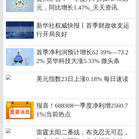
元，同比增长1.47%_天天资讯
新华社权威快报丨首季财政收支运
行开局良好
首季净利润预计增长62.39%—73.2
2% 昊华科技大涨5.33% 微头条
美元指数23日上涨0.18% 每日速读
报喜！688308一季度净利增2560.7
1%|当前热点
雷霆太阳二番战，布克忍无可忍，