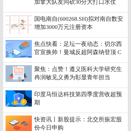
加拿大队友同砍30分大打口水仗
国电南自(600268.SH)拟对南自数安
增加3000万元注册资本
焦点快看：足坛一夜动态：切尔西
官宣换帅！曼城反超阿森纳登顶 C
罗晋级决赛
聚焦：点赞！遵义医科大学研究生
冉润敏见义勇为彰显青年担当
印度马恒达科技第四季度营收超预
期
快资讯丨新股提示：北交所振宏股
份今日申购