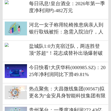
每日讯息!皇台酒业：2026年第一季
度净利润约-482万元
河北一女子称用轮椅推患病亲人到
银行取钱被拒：急需入院治疗，人
都快没气了；银行致歉|当前焦点
盐城队1:0力克宿迁队，两连胜登
顶“苏超”！花志成替补出场爆射破
门-最新资讯
今日快看!大庆华科(000985.SZ)：20
25年净利润同比下滑49.81%
热点聚焦：大昌微线集团(00567)拟
更名为“金安具身智能科技集团有限
公司”
贵州茅台：一季度净利润272.43亿