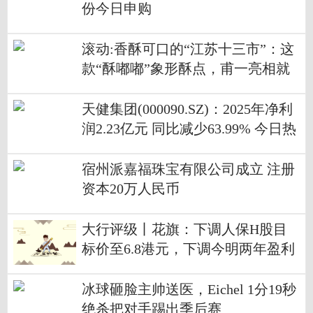
份今日申购
滚动:香酥可口的“江苏十三市”：这
款“酥嘟嘟”象形酥点，甫一亮相就
圈粉无数
天健集团(000090.SZ)：2025年净利
润2.23亿元 同比减少63.99% 今日热
讯
宿州派嘉福珠宝有限公司成立 注册
资本20万人民币
大行评级丨花旗：下调人保H股目
标价至6.8港元，下调今明两年盈利
预测
冰球砸脸主帅送医，Eichel 1分19秒
绝杀把对手踢出季后赛