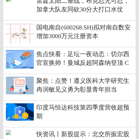
雷霆太阳二番战，布克忍无可忍，
加拿大队友同砍30分大打口水仗
国电南自(600268.SH)拟对南自数安
增加3000万元注册资本
焦点快看：足坛一夜动态：切尔西
官宣换帅！曼城反超阿森纳登顶 C
罗晋级决赛
聚焦：点赞！遵义医科大学研究生
冉润敏见义勇为彰显青年担当
印度马恒达科技第四季度营收超预
期
快资讯丨新股提示：北交所振宏股