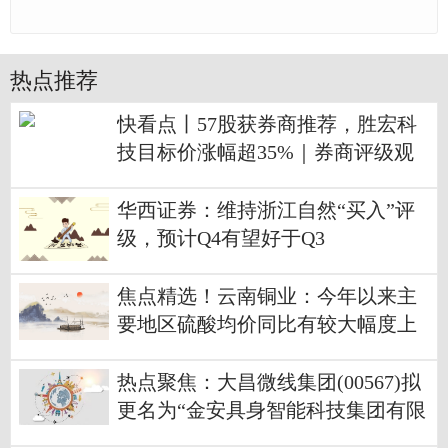
热点推荐
快看点丨57股获券商推荐，胜宏科
技目标价涨幅超35%｜券商评级观
察
华西证券：维持浙江自然“买入”评
级，预计Q4有望好于Q3
焦点精选！云南铜业：今年以来主
要地区硫酸均价同比有较大幅度上
涨
热点聚焦：大昌微线集团(00567)拟
更名为“金安具身智能科技集团有限
公司”