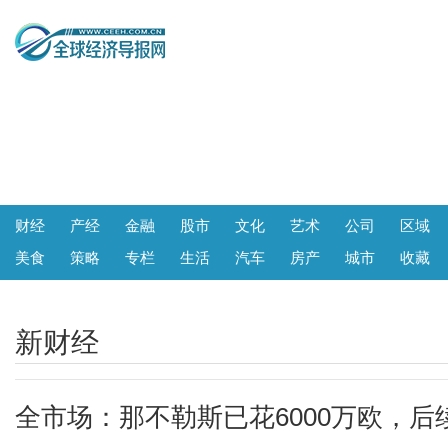
财经
产经
金融
股市
文化
艺术
公司
区域
美食
策略
专栏
生活
汽车
房产
城市
收藏
新财经
全市场：那不勒斯已花6000万欧，