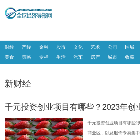
财经
产经
金融
股市
文化
艺术
公司
区域
美食
策略
专栏
生活
汽车
房产
城市
收藏
新财经
千元投资创业项目有哪些？2023年
千元投资创业项目有哪些?
商业区，以及服饰专卖集中的