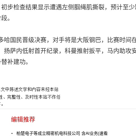
，初步检查结果显示遭遇左侧腘绳肌撕裂，预计至少
阶段。
1多哈国民晋级决赛，对手将是大阪钢巴，比赛时间在
点，扬萨内低射首开纪录，科曼推射扳平，马内助攻
丹替补建功。
编辑推荐
柏楚电子等成立精密机电科技公司 含AI业务|速看