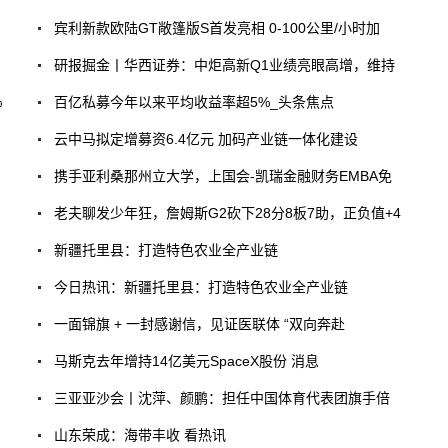
宾利新款欧陆GT敞篷版S首发亮相 0-100公里/小时加
研报掘金丨华西证券：中炬高新Q1业绩亮眼高增，维持
%
百亿私募今年以来平均收益率超5%_头条焦点
云中马拟定增募资6.4亿元 加码产业链一体化建设
携手亚利桑那州立大学，上国会-凯瑞金融财务EMBA免
老夫聊发少年狂，詹姆斯G2砍下28分8板7助，正负值+4
新疆托里县：打造特色农业全产业链
今日热讯：新疆托里县：打造特色农业全产业链
一面锦旗 + 一封感谢信，见证医联体 “双向奔赴
马斯克去年增持14亿美元SpaceX股份 消息
三亚亚沙会丨沈萍、颜鹏：担任中国体育代表团旗手倍
山东荣成：海带丰收 看热讯