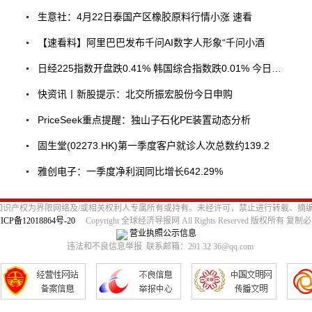
生意社：4月22日泰国产区橡胶原料行情小涨 速看
【速看料】阿里巴巴发布千问AI数字人形象“千问小酒
日经225指数开盘跌0.41% 韩国综合指数跌0.01% 今日热议
快资讯丨新股提示：北交所振宏股份今日申购
PriceSeek重点提醒：独山子石化PE装置动态分析
固生堂(02273.HK)第一季度客户就诊人次总数约139.2
雅创电子：一季度净利润同比增长642.29%
识产权为界限网络及/或相关权利人专属所有或持有。未经许可，禁止进行转载、摘
ICP备12018864号-20
Copyright 全球经济导报网 All Rights Reserved 版权所有 复制
营业执照公示信息
违法和不良信息举报 联系邮箱：291 32 36@qq.com