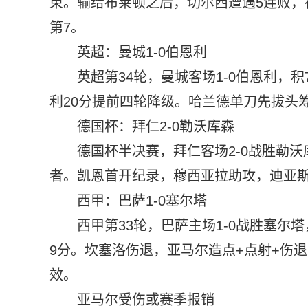
束。输给布莱顿之后，切尔西遭遇5连败，
第7。
英超：曼城1-0伯恩利
英超第34轮，曼城客场1-0伯恩利，
利20分提前四轮降级。哈兰德单刀先拔头
德国杯：拜仁2-0勒沃库森
德国杯半决赛，拜仁客场2-0战胜勒
者。凯恩首开纪录，穆西亚拉助攻，迪亚
西甲：巴萨1-0塞尔塔
西甲第33轮，巴萨主场1-0战胜塞尔
9分。坎塞洛伤退，亚马尔造点+点射+伤
效。
亚马尔受伤或赛季报销