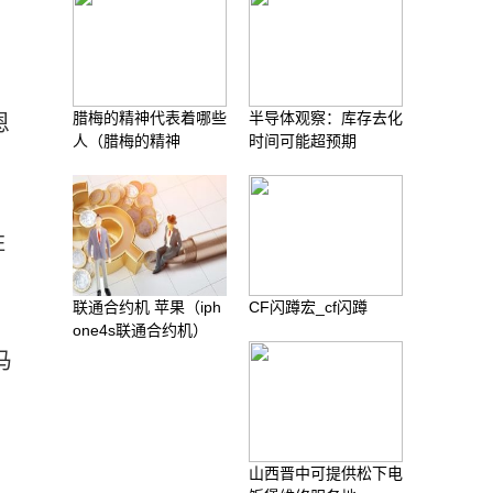
腊梅的精神代表着哪些
半导体观察：库存去化
恩
人（腊梅的精神
时间可能超预期
胜
联通合约机 苹果（iph
CF闪蹲宏_cf闪蹲
one4s联通合约机）
马
山西晋中可提供松下电