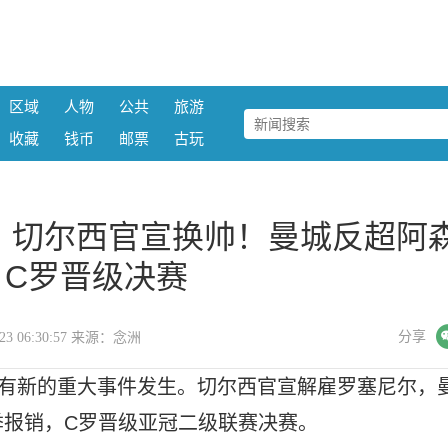
区域
人物
公共
旅游
收藏
钱币
邮票
古玩
：切尔西官宣换帅！曼城反超阿
 C罗晋级决赛
微信
分享
4-23 06:30:57 来源：念洲
又有新的重大事件发生。切尔西官宣解雇罗塞尼尔，
季报销，C罗晋级亚冠二级联赛决赛。