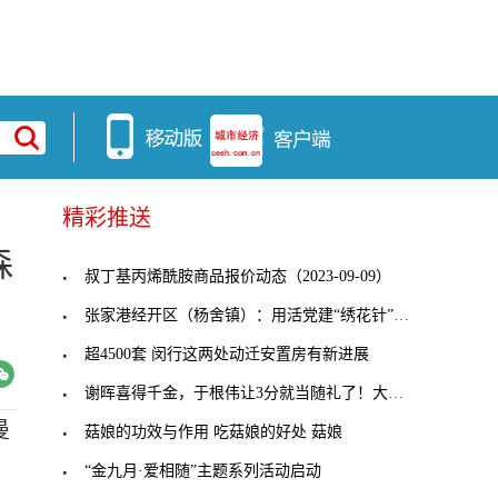
精彩推送
森
叔丁基丙烯酰胺商品报价动态（2023-09-09）
张家港经开区（杨舍镇）：用活党建“绣花针”，穿起
超4500套 闵行这两处动迁安置房有新进展
谢晖喜得千金，于根伟让3分就当随礼了！大连人客战
曼
菇娘的功效与作用 吃菇娘的好处 菇娘
“金九月·爱相随”主题系列活动启动