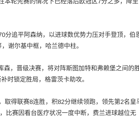
在本轮先赛的情况下已经落后欧冠区7分之多，降至
积70分追平阿森纳，以进球数优势力压对手登顶，伯
筹，谢尔基中框，哈兰德中柱。
沃库森，晋级决赛，将对阵斯图加特和弗赖堡之间的
斯补时锁定胜局，格雷茨卡助攻。
塔，取得联赛8连胜，积82分继续领跑，领先第2名皇
退，比赛因看台医疗状况一度中断，费兰进球越位无