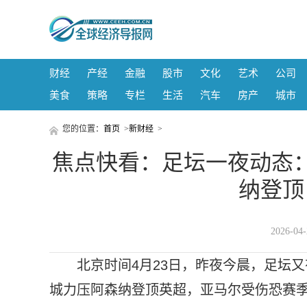
财经
产经
金融
股市
文化
艺术
公司
美食
策略
专栏
生活
汽车
房产
城市
您的位置：
首页
>
新财经
>
焦点快看：足坛一夜动态
纳登顶
2026-0
北京时间4月23日，昨夜今晨，足坛
城力压阿森纳登顶英超，亚马尔受伤恐赛