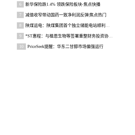
6
新华保险跌1.4% 领跌保险板块-焦点快播
7
减值收窄带动国药一致净利润反弹|焦点热门
8
陕煤运电：陕煤集团首个独立储能电站顺利并网|当前
9
*ST惠程：与植恩生物等签署重整财务投资协议|今日快
10
PriceSeek提醒：华东二甘醇市场偏强运行