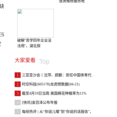
饭煲维修服务地
缺
5
破解“苦学四年企业没
安
法用”，湖北探
大家爱看
Top
1
三亚亚沙会丨沈萍、颜鹏：担任中国体育代表团旗手倍
2
时空科技(605178)龙虎榜数据(04-21)
3
截至4月19日当周 美国棉花种植率为11%
4
[快讯]金百泽公布年报
5
每经热评 | 从“你说儿嚯”到“你说的话我信”，