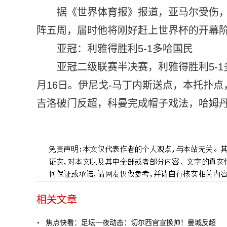
据《世界体育报》报道，亚马尔受伤
阵五周，届时他将刚好赶上世界杯的开幕
亚冠：利雅得胜利5-1多哈国民
亚冠二级联赛半决赛，利雅得胜利5-
月16日。伊尼戈-马丁内斯送点，本托扑
吉洛破门反超，科曼完成帽子戏法，哈姆
标签：
c罗
曼城
英超
拜仁
阿森纳
切尔西队
相关文章
焦点快看：足坛一夜动态：切尔西官宣换帅！曼城反超