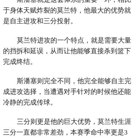
于身体天赋炸裂的莫兰特，他最大的优势就
是自主进攻和三分投射。
莫兰特进攻的一个特点，就是需要大量
的挡拆和延误，从而让他能够直接杀到篮下
完成终结。
斯潘塞则完全不同，他完全能够自主完
成进攻选择，当遭遇对手针对的时候他还能
冷静的完成传球。
三分则更是他的巨大优势，莫兰特生涯
三分一直都非常差劲，本赛季命中率更是3