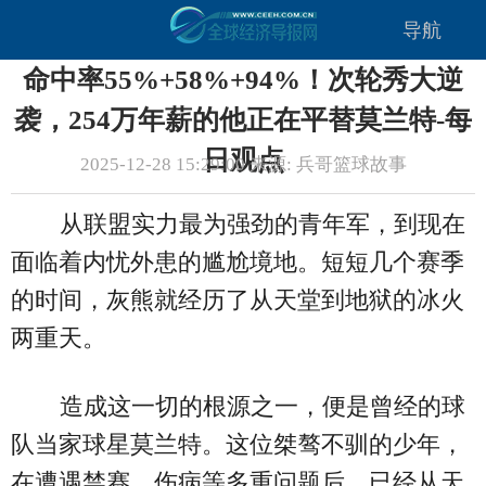
导航
命中率55%+58%+94%！次轮秀大逆
袭，254万年薪的他正在平替莫兰特-每
日观点
2025-12-28 15:29:00 来源: 兵哥篮球故事
从联盟实力最为强劲的青年军，到现在
面临着内忧外患的尴尬境地。短短几个赛季
的时间，灰熊就经历了从天堂到地狱的冰火
两重天。
造成这一切的根源之一，便是曾经的球
队当家球星莫兰特。这位桀骜不驯的少年，
在遭遇禁赛、伤病等多重问题后，已经从天