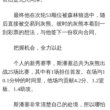
最终他在次轮53顺位被森林狼选中，随
后直接被交易到灰熊。彼时的灰熊本着刮一
刮彩票的想法，与他签下一份双向合同。
把握机会，全力以赴
个人的新秀赛季，斯潘塞总共为灰熊出
战25场比赛，其中有1场担任首发。在场均1
0.1分钟的时间里，他场均贡献4.2分、1.2篮
板、1.4助攻。
斯潘塞非常清楚自己的处境，所以哪怕