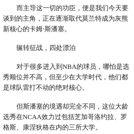
而主导这一切的功臣，便是我们今天要
谈到的主角，正在逐渐取代莫兰特成为灰熊
新核心的卡姆·斯潘塞。
辗转征战，四处漂泊
对于很多进入到NBA的球员，哪怕是选
秀顺位并不高，但至少在大学时代，他们都
是球队雷打不动的绝对核心。
但斯潘塞的境遇却完全不同，这位大龄
选秀在NCAA效力过包括芝加哥洛约拉、罗
格斯、康涅狄格在内的三所大学。