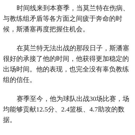
时间线来到本赛季，当莫兰特在伤病、
与教练组矛盾等各方面之间疲于奔命的时
候，斯潘塞再度把握住机会。
在莫兰特无法出战的那段日子，斯潘塞
很好的承接了他的时间，他获得更加稳定的
出场时间。他的表现，也完全没有辜负教练
组的信任。
赛季至今，他为球队出战30场比赛，场
均能够贡献12.5分、2.4篮板、4.7助攻的数
据。