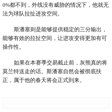
0%都不到，外线没有威胁的情况下，他就无
法为球队拉扯进攻空间。
斯潘塞则是能够提供稳定的三分输出，
能够有效的拉扯空间，让进攻变得更加有可
操作性。
如果在本赛季交易截止前，灰熊真的将
莫兰特送走的话。斯潘塞自然会被彻底扶
正，属于他的春天将会正式到来。