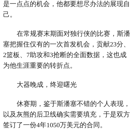
是一点点的机会，他都要想尽办法的展现自
己。
在常规赛末期面对独行侠的比赛，斯潘
塞把握住仅有的一次首发机会，贡献23分、
2篮板、7助攻和3抢断的全面数据，这也成
为他生涯重要的转折点。
大器晚成，终迎曙光
休赛期，鉴于斯潘塞不错的个人表现，
以及灰熊的后卫线确实需要填充，于是双方
签订了一份4年1050万美元的合同。