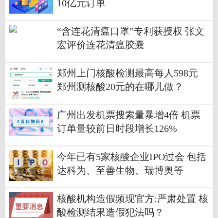
10亿元订单
“含连花清瘟口罩”专利获授权 张文
宏评价连花清瘟胶囊
郑州上门核酸检测最高每人598元
郑州测核酸20元的在哪儿做？
广州出发机票搜索量暴增4倍 机票
订单量较前日时段增长126%
今年已有5家核酸企业IPO过会 包括
达科为、至善生物、瑞博奥等
核酸机构造假频现官方:严肃处置 核
酸检测结果造假犯法吗？