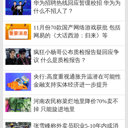
华为招聘热线回应暂缓校招 华为为
什么不招人了？
11月份70款国产网络游戏获批 包括
网易的《大话西游：归来》等
疯狂小杨哥公布质检报告疑回应争
议 什么是质检报告？
央行:高度重视通胀升温潜在可能性
金融支持实体经济进一步提升
河南农民称菜烂地里降价70%卖不
掉 只能旋进地里
张雪峰称外卖员职业5-10年内或消